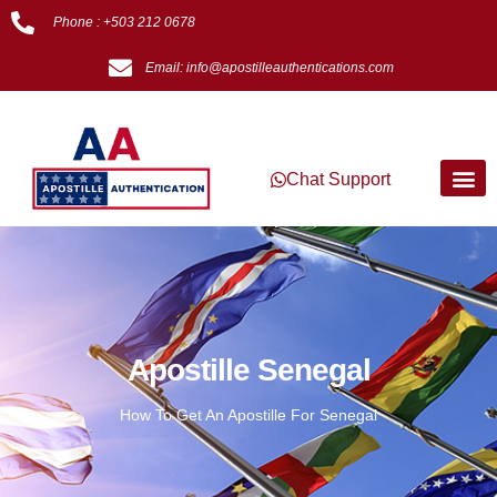
Phone : +503 212 0678
Email: info@apostilleauthentications.com
Chat Support
Apostille Senegal
How To Get An Apostille For Senegal